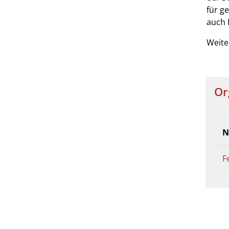
für ge
auch 
Weite
Or
N
F