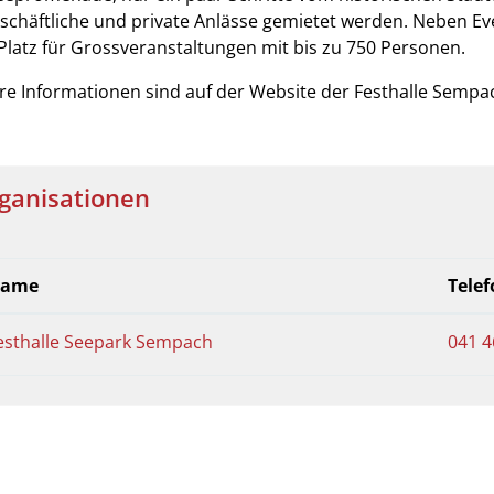
­schäft­li­che und pri­va­te An­läs­se gemietet werden. Neben E
Platz für Grossveranstaltungen mit bis zu 750 Personen.
re Informationen sind auf der Website der Festhalle Sempac
ganisationen
ame
Tele
esthalle Seepark Sempach
041 4