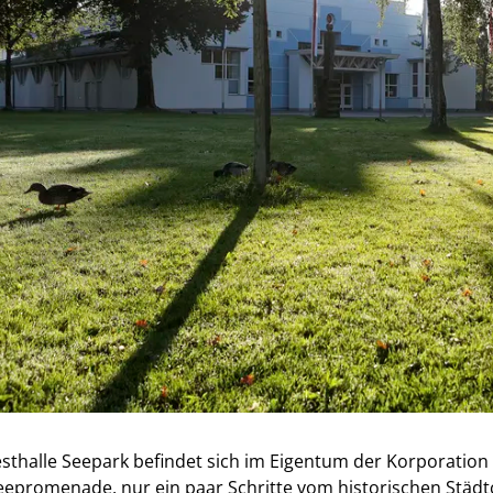
est­hal­le See­park befindet sich im Eigentum der Korporation
e­pro­me­na­de, nur ein paar Schrit­te vom his­to­ri­schen Stä