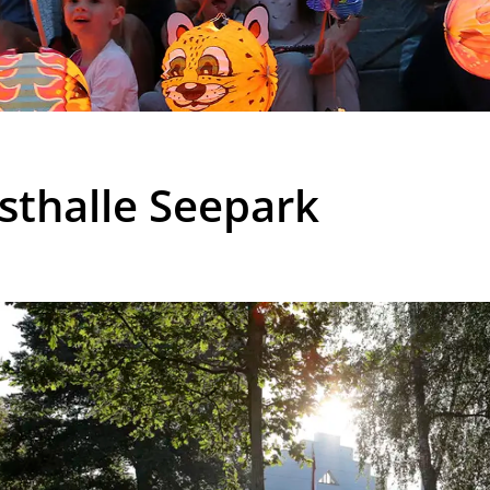
sthalle Seepark
ehörige Objekte