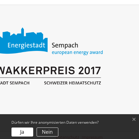
×
Dürfen wir Ihre anonymisierten Daten verwenden?
Ja
Nein
Datenschutz
Impressum