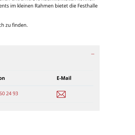
vents im klei­nen Rah­men bietet die Festhalle
h zu finden.
fon
E-Mail
info@seepark-sempach.ch
60 24 93