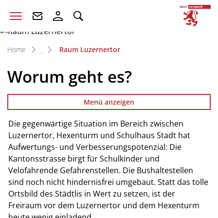
zur Startseite
Direkt zur Hauptnavigation
Direkt zum Inhalt
Direkt zur Suche
Direkt zum Stichwortverzeichnis
S
(ausgewählt)
Home
Raum Luzernertor
Worum geht es?
Menü anzeigen
Die gegenwärtige Situation im Bereich zwischen
Luzernertor, Hexenturm und Schulhaus Stadt hat
Aufwertungs- und Verbesserungspotenzial: Die
Kantonsstrasse birgt für Schulkinder und
Velofahrende Gefahrenstellen. Die Bushaltestellen
sind noch nicht hindernisfrei umgebaut. Statt das tolle
Ortsbild des Städtlis in Wert zu setzen, ist der
Freiraum vor dem Luzernertor und dem Hexenturm
heute wenig einladend.