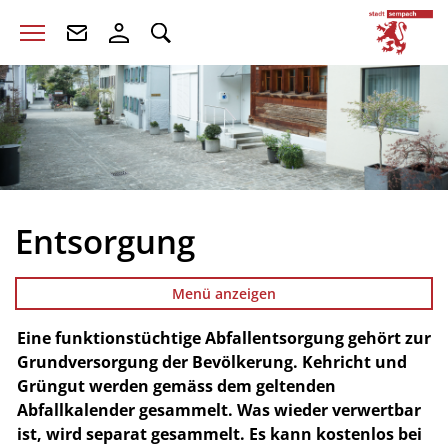
zur Startseite
Direkt zur Hauptnavigation
Direkt zum Inhalt
Direkt zur Suche
Direkt zum Stichwortverzeichnis
S
Entsorgung
Menü anzeigen
Eine funktionstüchtige Abfallentsorgung gehört zur
Zugehörige Objekte
Grundversorgung der Bevölkerung. Kehricht und
Grüngut werden gemäss dem geltenden
Abfallkalender gesammelt. Was wieder verwertbar
ist, wird separat gesammelt. Es kann kostenlos bei