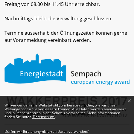
Freitag von 08.00 bis 11.45 Uhr erreichbar.
Nachmittags bleibt die Verwaltung geschlossen.
Termine ausserhalb der Öffnungszeiten können gerne
auf Voranmeldung vereinbart werden.
×
Webstatistik
Wir verwenden eine Webstatistik, um herauszufinden, wie wir unser
Webangebot für Sie verbessern können. Alle Daten werden anonymisiert
und in Rechenzentren in der Schweiz verarbeitet. Mehr Informationen
finden Sie unter
“Datenschutz“
.
Dürfen wir Ihre anonymisierten Daten verwenden?