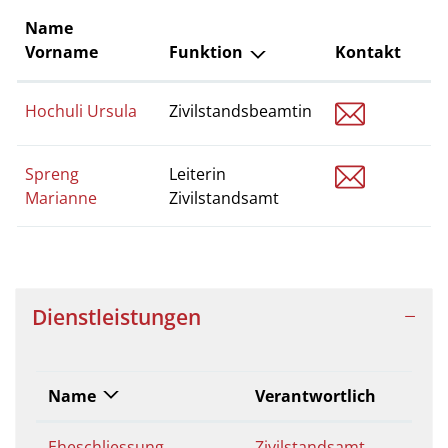
Name
Vorname
Funktion
Kontakt
zivilstan
Hochuli Ursula
Zivilstandsbeamtin
zivilstan
Spreng
Leiterin
Marianne
Zivilstandsamt
Dienstleistungen
Name
Verantwortlich
Eheschliessung
Zivilstandsamt