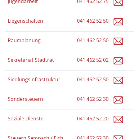
jugend
Jugendarbeit
041 462 52 75
infras
Liegenschaften
041 462 52 50
bauwe
Raumplanung
041 462 52 50
t.ling
Sekretariat Stadtrat
041 462 52 02
infras
Siedlungsinfrastruktur
041 462 52 50
steue
Sondersteuern
041 462 52 30
sozial
Soziale Dienste
041 462 52 20
steue
Steuern Sempach / Eich
041 462 52 30