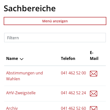
Sachbereiche
Menü anzeigen
Filtern
E-
Name
Telefon
Mail
stadtv
Abstimmungen und
041 462 52 00
Wahlen
sozial
AHV-Zweigstelle
041 462 52 24
archi
Archiv
041 462 52 60