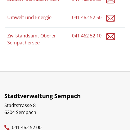
bauwe
Umwelt und Energie
041 462 52 50
zivils
Zivilstandsamt Oberer
041 462 52 10
Sempachersee
Stadtverwaltung Sempach
Stadtstrasse 8
6204 Sempach
041 462 52 00