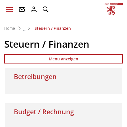
zur Startseite
Direkt zur Hauptnavigation
Direkt zum Inhalt
Direkt zur Suche
Direkt zum Stichwortverzeichnis
S
(ausgewählt)
Home
Steuern / Finanzen
Steuern / Finanzen
Menü anzeigen
Betreibungen
Budget / Rechnung