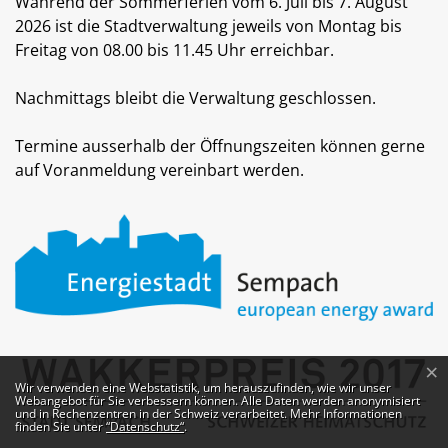
Während der Sommerferien vom 6. Juli bis 7. August
2026 ist die Stadtverwaltung jeweils von Montag bis
Freitag von 08.00 bis 11.45 Uhr erreichbar.
Nachmittags bleibt die Verwaltung geschlossen.
Termine ausserhalb der Öffnungszeiten können gerne
auf Voranmeldung vereinbart werden.
×
Webstatistik
Wir verwenden eine Webstatistik, um herauszufinden, wie wir unser
Webangebot für Sie verbessern können. Alle Daten werden anonymisiert
und in Rechenzentren in der Schweiz verarbeitet. Mehr Informationen
finden Sie unter
“Datenschutz“
.