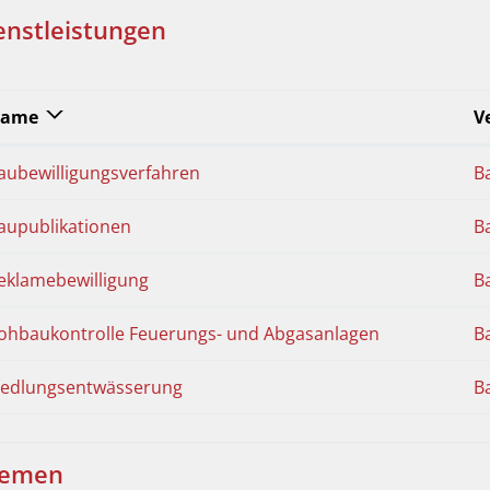
enstleistungen
ame
V
aubewilligungsverfahren
B
aupublikationen
B
eklamebewilligung
B
ohbaukontrolle Feuerungs- und Abgasanlagen
B
iedlungsentwässerung
B
emen