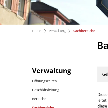
(ausgew
Home
Verwaltung
Sachbereiche
B
Verwaltung
Zug
Ge
Öffnungszeiten
Geschäftsleitung
Diese
Bereiche
leite
diese 
Sachbereiche