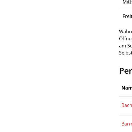
Mit
Frei
Währ
Öffnu
am Sc
Selbs
Pe
Nam
Bac
Barm