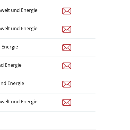
m.gnanasegaram@sempac
welt und Energie
t.keller@sempach.ch
welt und Energie
s.maurer@sempach.ch
 Energie
s.muff@sempach.ch
d Energie
u.mueller@sempach.ch
und Energie
l.riechsteiner@sempach.ch
welt und Energie