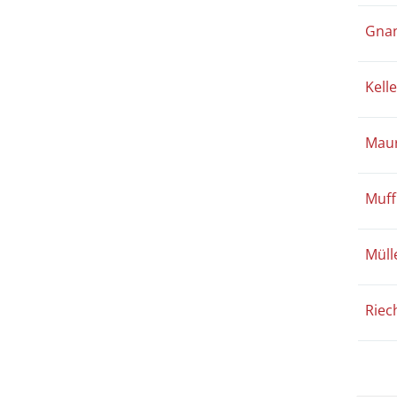
Gnan
Kell
Maur
Muff
Müll
Riec