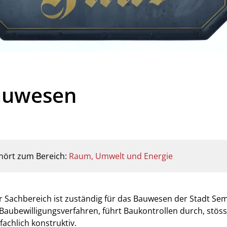
ählt)
auwesen
ehörige Objekte
hört zum Bereich:
Raum, Umwelt und Energie
r Sachbereich ist zuständig für das Bauwesen der Stadt Se
t Baubewilligungsverfahren, führt Baukontrollen durch, stös
fachlich konstruktiv.