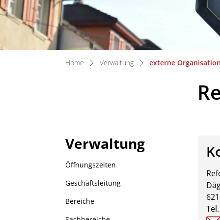
Home
Verwaltung
externe Organisatio
Re
Verwaltung
K
Zug
Öffnungszeiten
Ref
Geschäftsleitung
Däg
621
Bereiche
Tel
Sachbereiche