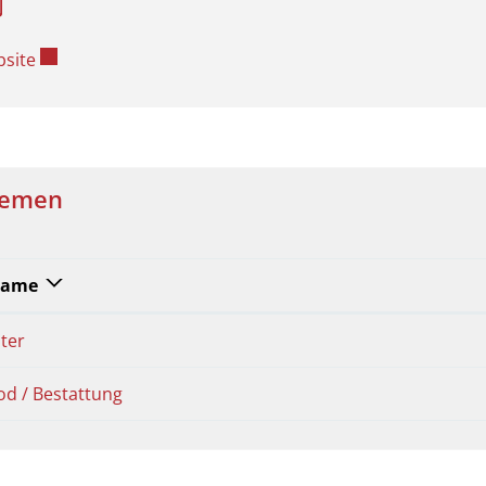
Externer Link wird in einem neuen Fenster geöffnet.
site
emen
ame
lter
od / Bestattung