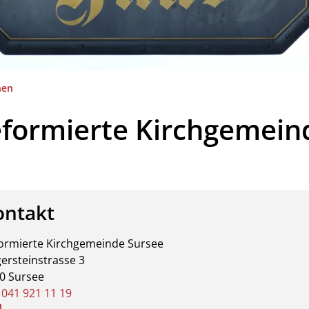
(ausgewählt)
nen
formierte Kirchgemein
ontakt
ehörige Objekte
ormierte Kirchgemeinde Sursee
ersteinstrasse 3
0 Sursee
.
041 921 11 19
sekretariat.sursee@reflu.ch