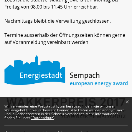
Freitag von 08.00 bis 11.45 Uhr erreichbar.
Nachmittags bleibt die Verwaltung geschlossen.
Termine ausserhalb der Öffnungszeiten können gerne
auf Voranmeldung vereinbart werden.
×
Webstatistik
Wir verwenden eine Webstatistik, um herauszufinden, wie wir unser
Webangebot für Sie verbessern können. Alle Daten werden anonymisiert
und in Rechenzentren in der Schweiz verarbeitet. Mehr Informationen
finden Sie unter
“Datenschutz“
.