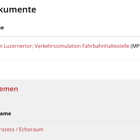
kumente
e
 Luzernertor; Verkehrssimulation Fahrbahnhaltestelle
(MP
emen
ame
rozess / Echoraum