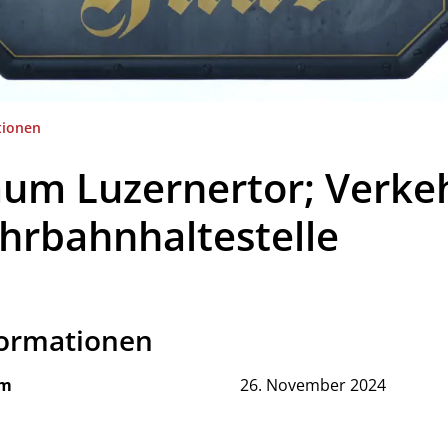
(ausgewählt)
tionen
um Luzernertor; Verke
hrbahnhaltestelle
formationen
ehörige Objekte
um
26. November 2024