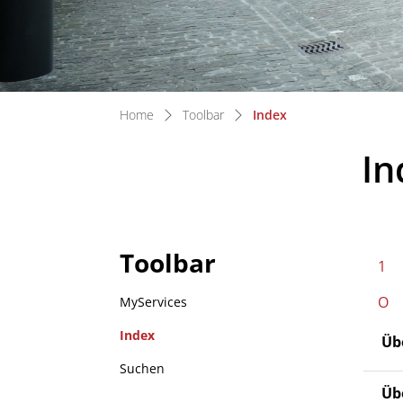
(ausgewählt)
Home
Toolbar
Index
In
Toolbar
1
O
MyServices
Index
Üb
(ausgewählt)
Suchen
Üb