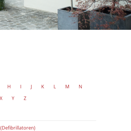
H
I
J
K
L
M
N
X
Y
Z
(Defibrillatoren)