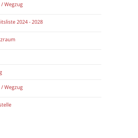
 / Wegzug
itsliste 2024 - 2028
utzraum
g
 / Wegzug
telle