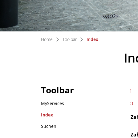
(ausgewählt)
Home
Toolbar
Index
In
Toolbar
1
O
MyServices
Index
Za
(ausgewählt)
Suchen
Za