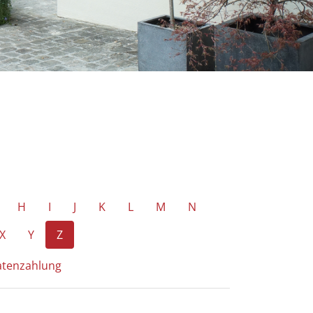
H
I
J
K
L
M
N
X
Y
Z
Ratenzahlung