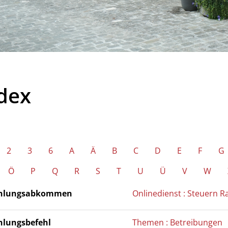
dex
2
3
6
A
Ä
B
C
D
E
F
G
Ö
P
Q
R
S
T
U
Ü
V
W
hlungsabkommen
Onlinedienst : Steuern 
hlungsbefehl
Themen : Betreibungen