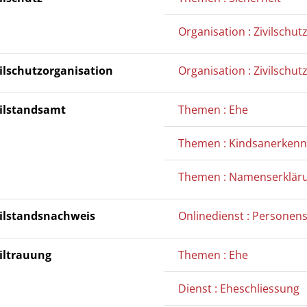
Organisation : Zivilschu
vilschutzorganisation
Organisation : Zivilschu
vilstandsamt
Themen : Ehe
Themen : Kindsanerken
Themen : Namenserklär
vilstandsnachweis
Onlinedienst : Personen
viltrauung
Themen : Ehe
Dienst : Eheschliessung