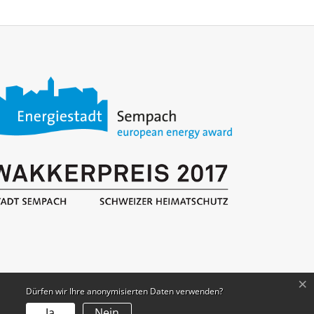
×
Dürfen wir Ihre anonymisierten Daten verwenden?
Ja
Nein