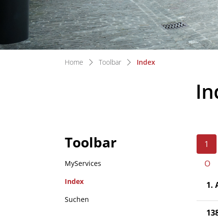
(ausgewählt)
Home
Toolbar
Index
In
Toolbar
1
O
MyServices
Index
1.
(ausgewählt)
Suchen
13