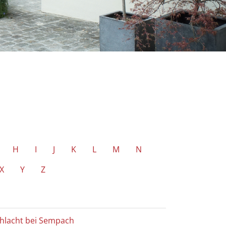
H
I
J
K
L
M
N
X
Y
Z
hlacht bei Sempach