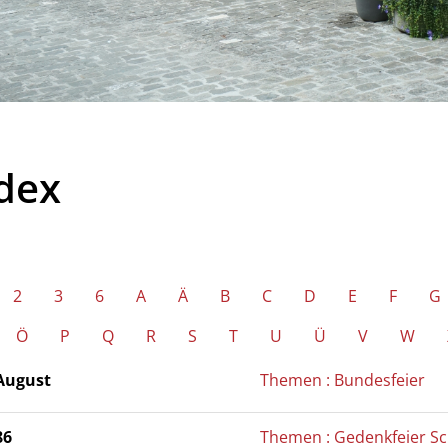
dex
2
3
6
A
Ä
B
C
D
E
F
G
Ö
P
Q
R
S
T
U
Ü
V
W
 August
Themen : Bundesfeier
86
Themen : Gedenkfeier Sc