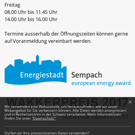
Freitag
08.00 Uhr bis 11.45 Uhr
14.00 Uhr bis 16.00 Uhr
Termine ausserhalb der Öffnungszeiten können gerne
auf Voranmeldung vereinbart werden.
×
Webstatistik
Wir verwenden eine Webstatistik, um herauszufinden, wie wir unser
Webangebot für Sie verbessern können. Alle Daten werden anonymisiert
und in Rechenzentren in der Schweiz verarbeitet. Mehr Informationen
finden Sie unter
“Datenschutz“
.
Dürfen wir Ihre anonymisierten Daten verwenden?