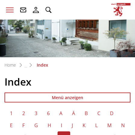
zur Startseite
Direkt zur Hauptnavigation
Direkt zum Inhalt
Direkt zur Suche
Direkt zum Stichwortverzeichnis
S
(ausgewählt)
Home
Index
Index
Menü anzeigen
1
2
3
6
A
Ä
B
C
D
E
F
G
H
I
J
K
L
M
N